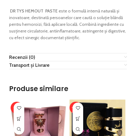
DR TYS HEMOUT PASTE
este o formulă internă naturală și
inovatoare, destinată persoanelor care caută o soluție blândă
pentru hemoroizi, fără aplicare locală. Combină ingrediente cu
susținere circulatorie, antiinflamatoare, astringente și digestive,
cu efect sinergic documentat științific.
Recenzii (0)
Transport și Livrare
Produse similare
-41%
-30%
-3