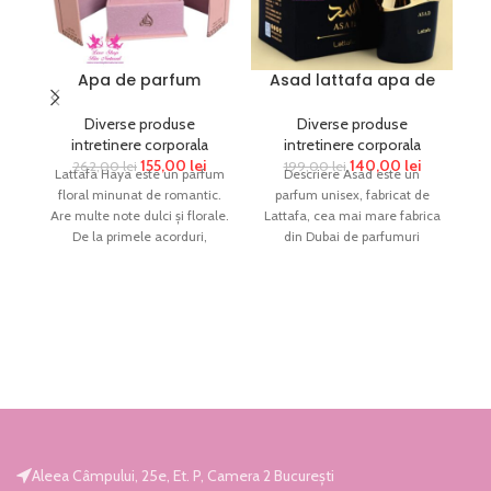
Apa de parfum
Asad lattafa apa de
lattafa HAYA 100 ml
parfum unisex 100 ml
original
original arabesc
gr
Diverse produse
Diverse produse
dubai
intretinere corporala
intretinere corporala
155,00
lei
140,00
lei
262,00
lei
199,00
lei
Lattafa Haya este un parfum
Descriere Asad este un
floral minunat de romantic.
parfum unisex, fabricat de
Are multe note dulci și florale.
Lattafa, cea mai mare fabrica
me
De la primele acorduri,
din Dubai de parfumuri
parfumul incanta
arabesti. Acest parfum
in
Aleea Câmpului, 25e, Et. P, Camera 2 București