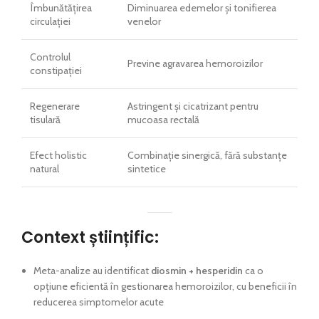
Îmbunătățirea
Diminuarea edemelor și tonifierea
circulației
venelor
Controlul
Previne agravarea hemoroizilor
constipației
Regenerare
Astringent și cicatrizant pentru
tisulară
mucoasa rectală
Efect holistic
Combinație sinergică, fără substanțe
natural
sintetice
Context științific:
Meta-analize au identificat
diosmin + hesperidin
ca o
opțiune eficientă în gestionarea hemoroizilor, cu beneficii în
reducerea simptomelor acute