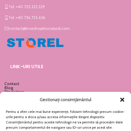
Tel: +40 725.322.329
Tel: +40 736.725.636
contact@loveshopbionatural.com
LINK-URI UTILE
Contact
Blog
Disclaimer
Politica privind Cookie-urile
Gestionați consimțământul
Imprint
Declarație de Confidențialitate
Newsletter
Pentru a oferi cele mai bune experiențe, folosim tehnologii precum cookie-
urile pentru a stoca și/sau accesa informațiile despre dispozitiv.
Consimțământul pentru aceste tehnologii ne va permite să procesăm date
precum comportamentul de navigare sau ID-uri unice pe acest site.