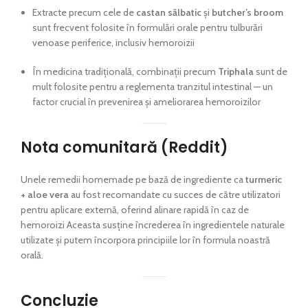
Extracte precum cele de
castan sălbatic
și
butcher’s broom
sunt frecvent folosite în formulări orale pentru tulburări
venoase periferice, inclusiv hemoroizii
În medicina tradițională, combinații precum
Triphala
sunt de
mult folosite pentru a reglementa tranzitul intestinal — un
factor crucial în prevenirea și ameliorarea hemoroizilor
Nota comunitară (Reddit)
Unele remedii homemade pe bază de ingrediente ca
turmeric
+ aloe vera
au fost recomandate cu succes de către utilizatori
pentru aplicare externă, oferind alinare rapidă în caz de
hemoroizi Aceasta susține încrederea în ingredientele naturale
utilizate și putem încorpora principiile lor în formula noastră
orală.
Concluzie