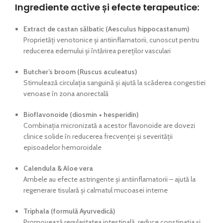
Ingrediente active și efecte terapeutice:
Extract de castan sălbatic (Aesculus hippocastanum)
Proprietăți venotonice și antiinflamatorii, cunoscut pentru
reducerea edemului și întărirea pereților vasculari
Butcher’s broom (Ruscus aculeatus)
Stimulează circulația sanguină și ajută la scăderea congestiei
venoase în zona anorectală
Bioflavonoide (diosmin + hesperidin)
Combinația micronizată a acestor flavonoide are dovezi
clinice solide în reducerea frecvenței și severității
episoadelor hemoroidale
Calendula & Aloe vera
Ambele au efecte astringente și antiinflamatorii – ajută la
regenerare tisulară și calmatul mucoasei interne
Triphala (formulă Ayurvedică)
Promovează regularitatea intestinală, reduce constipația și