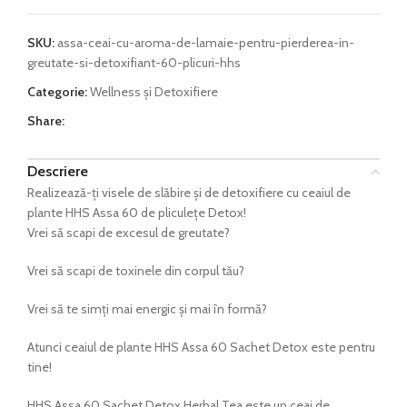
SKU:
assa-ceai-cu-aroma-de-lamaie-pentru-pierderea-in-
greutate-si-detoxifiant-60-plicuri-hhs
Categorie:
Wellness și Detoxifiere
Share:
Descriere
Realizează-ți visele de slăbire și de detoxifiere cu ceaiul de
plante HHS Assa 60 de pliculețe Detox!
Vrei să scapi de excesul de greutate?
Vrei să scapi de toxinele din corpul tău?
Vrei să te simți mai energic și mai în formă?
Atunci ceaiul de plante HHS Assa 60 Sachet Detox este pentru
tine!
HHS Assa 60 Sachet Detox Herbal Tea este un ceai de