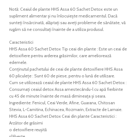
Notă: Ceaiul de plante HHS Assa 60 Sachet Detox este un
supliment alimentar și nu înlocuiește medicamentul. Dacă
sunteți însărcinată, alăptați sau aveți probleme de sănătate, vă
rugăm să ne consultați înainte de a utiliza produsul.
Caracteristici
HHS Assa 60 Sachet Detox Tip ceai din plante : Este un ceai de
detoxifiere pentru arderea grăsimilor, care ameliorează
edemele.
Conținutul pachetului de ceai de plante detoxifiere HHS Assa
60 pliculețe : Sunt 60 de piese, pentru o lună de utilizare.
Cum se utilizează ceaiul de plante HHS Assa 60 Sachet Detox :
Consumați ceaiul detox Assa amestecându-l cu apă fierbinte
cu 45 de minute înainte de masă dimineața și seara.
Ingrediente: Fenicul, Ceai Verde, Afine, Guarana, Chitosan
Stevia, L-Carnitina, Echinacea, Rozmarin, Extracte de Lamaie.
HHS Assa 60 Sachet Detox Ceai din plante Caracteristici :
Arzător de grăsimi
o detoxifiere reușită
slăbește