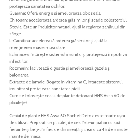
protejeaza sanatatea ochilor.
Guarana: Oferă energie și ameliorează oboseala.
Chitosan: accelerează arderea grăsimilor și scade colesterolul.
Stevia: Este un îndulcitor natural, ajută la reglarea zahărului din
sânge.
L-Carnitina: accelerează arderea grăsimilor și ajută la
menținerea masei musculare.
Echinacea: întărește sistemul imunitar și protejează împotriva
infecțiilor.
Rozmarin: facilitează digestia și ameliorează gazele și
balonarea.
Extracte de lamaie: Bogate in vitamina C, intareste sistemul
imunitar si protejeaza sanatatea pielii.
Cum se folosește ceaiul de plante detoxant HHS Assa 60 de
pliculețe?
Ceaiul de plante HHS Assa 60 Sachet Detox este foarte ușor
de utilizat. Preparați un pliculeț de ceai într-un pahar cu apă
fierbinte și beți-l în fiecare dimineață și seara, cu 45 de minute
înainte de masă.