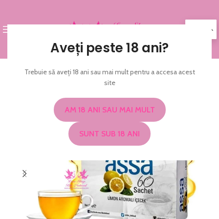
MENIU
RO
Aveți peste 18 ani?
Trebuie să aveți 18 ani sau mai mult pentru a accesa acest
-30%
site
NOU
AM 18 ANI SAU MAI MULT
SUNT SUB 18 ANI