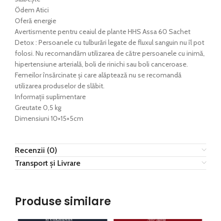
Ödem Atici
Oferă energie
Avertismente pentru ceaiul de plante HHS Assa 60 Sachet
Detox : Persoanele cu tulburări legate de fluxul sanguin nu îl pot
folosi. Nu recomandăm utilizarea de către persoanele cu inimă,
hipertensiune arterială, boli de rinichi sau boli canceroase.
Femeilor însărcinate și care alăptează nu se recomandă
utilizarea produselor de slăbit.
Informații suplimentare
Greutate 0,5 kg
Dimensiuni 10×15×5cm
Recenzii (0)
Transport și Livrare
Produse similare