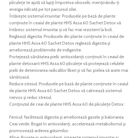
pliculețe te ajută să lupți împotriva oboselii, menținându-ți
energia ridicată pe tot parcursul zilei.
Întărește sistemul imunitar: Produsele pe bază de plante
conținute în ceaiul de plante HHS Assa 60 Sachet Detox vă
întăresc sistemul imunitar și vă fac mai rezistent la boli.
Reglează digestia: Produsele din plante conținute în ceaiul de
plante HHS Assa 60 Sachet Detox reglează digestia și
ameliorează problemele de indigestie.
Protejează sănătatea pielii: antioxidanții conținuti în ceaiul de
plante detoxant HHS Assa 60 pliculețe vă protejează celulele
pielii de deteriorarea radicalilor liberi și vă fac pielea să arate mai
sănătoasă.
Reduce stresul: Produsele pe bază de plante conținute în ceaiul
de plante HHS Assa 60 Sachet Detox vă calmează sistemul
nervos și reduc stresul.
Conținutul de ceai de plante HHS Assa 60 de pliculețe Detox:
Fenicul: facilitează digestia și ameliorează gazele și balonarea.
Ceai verde: Bogat în antioxidanți, accelerează metabolismul și
promovează arderea grăsimilor.
Afine: Bogate in antioxidanti, intareste sistemul imunitar si