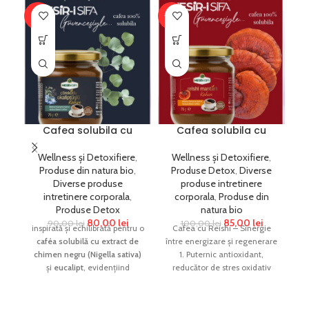
-11%
-15%
-2
Cafea solubila cu
Cafea solubila cu
extract di chimen
extract din ciuperca
negru si eukaliptus 75
reishi Anti-aging
Wellness și Detoxifiere
,
Wellness și Detoxifiere
,
gr o fuziune
energizare si
Produse din natura bio
,
Produse Detox
,
Diverse
energizanta si
regenerare 75 gr
Diverse produse
produse intretinere
revitalizanta
intretinere corporala
,
corporala
,
Produse din
Ut
Produse Detox
natura bio
80,00
lei
85,00
lei
90,00
lei
100,00
lei
inspirată și echilibrată pentru o
Cafea cu Reishi – Sinergie
caféa solubilă cu extract de
între energizare și regenerare
chimen negru (Nigella sativa)
1. Puternic antioxidant,
și
eucalipt
, evidențiind
reducător de stres oxidativ
potențialele beneficii pentru
Reishi este bogată în
sănătate și experiența
senzorială: