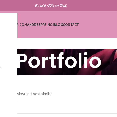
Big sale! -30% on SALE
AGAZIN
CUM COMAND
DESPRE NOI
BLOG
CONTACT
Portfolio
e
ajuta la găsirea unui post similar.